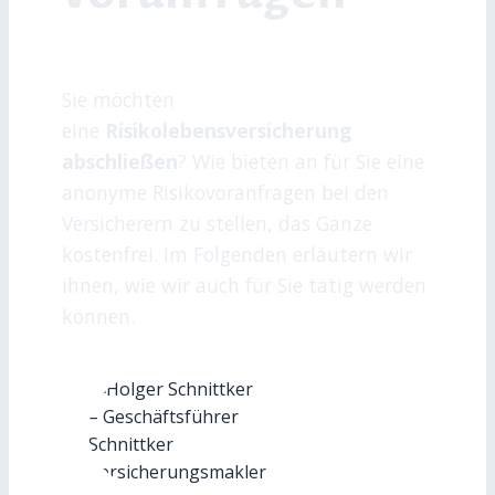
Sie möchten
eine
Risikolebensversicherung
abschließen
? Wie bieten an für Sie eine
anonyme Risikovoranfragen bei den
Versicherern zu stellen, das Ganze
kostenfrei. Im Folgenden erläutern wir
ihnen, wie wir auch für Sie tätig werden
können.