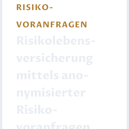
RISIKO­
VORANFRAGEN
Risiko­lebens­
versicherung
mittels ano­
nymi­sierter
Risiko­
voranfragen