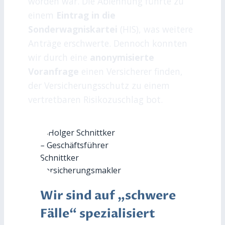
worden war. Die Ablehnung führte zu
einem
Eintrag in die
Sonderwagniskartei
(HIS), was weitere
Anträge erschwerte. Dennoch konnten
wir durch eine
anonymisierte
Voranfrage
einen Versicherer finden,
der Versicherungsschutz zu einem
vertretbaren Risikozuschlag bot.
Wir sind auf „schwere
Fälle“ spezialisiert