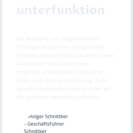
unterfunktion
Ein Mandant mit diagnostizierter
Schlafapnoe und einer behandelten
Schilddrüsenunterfunktion wollte seine
wachsende Familie absichern –
möglichst unkompliziert und ohne
Risiko einer Antragsablehnung. Dank
gezielter Risikovoranfrage konnten wir
die passende Versicherung finden.