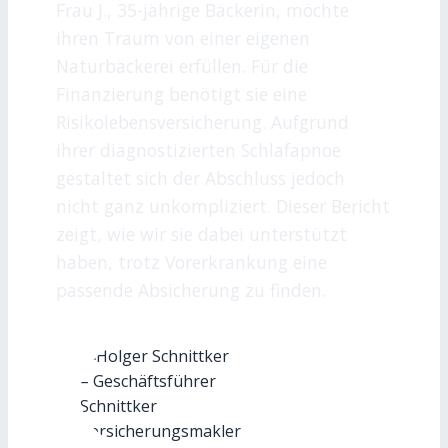
Frau J., 35-jährige Bäckerin, möchte
ihren Traum von einer eigenen
Naturbäckerei erfüllen. Für die
Finanzierung benötigt sie eine
Risikolebensversicherung. Aufgrund
ihrer diagnostizierten Schlafapnoe
gestaltet sich der Abschluss jedoch
nicht ganz unkompliziert. Dieser Bericht
zeigt, wie wir sie dabei unterstützt
haben, trotz Vorerkrankung eine
passende Absicherung zu finden.