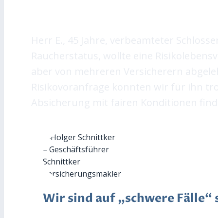
Herr E., 45 Jahre, verbeamteter Schloss
Raucherstatus, wollte eine Risikolebens
aber von mehreren Versicherern abgele
Risikovoranfrage konnten wir für ihn tr
Absicherung mit fairen Konditionen find
Wir sind auf „schwere Fälle“ s