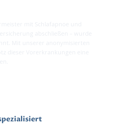
ermeister mit Schlafapnoe und
versicherung abschließen – wurde
hnt. Mit unserer anonymisierten
otz dieser Vorerkrankungen eine
en.
pezialisiert