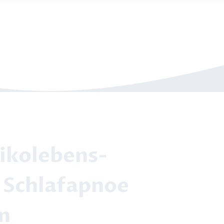
sikolebens­
z Schlafapnoe
m