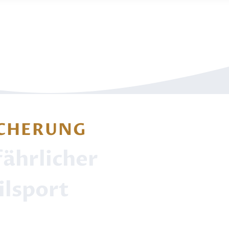
ICHERUNG
fährlicher
lsport