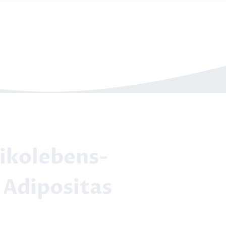
sikolebens­
 Adipositas