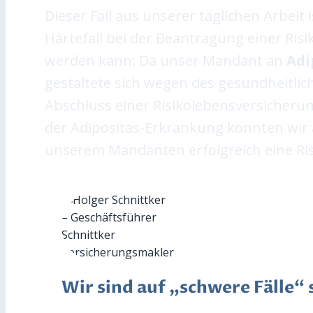
Dieser Fall aus unserer täglichen Arbeit 
Härtefall bei der Beantragung einer Ris
werden kann: Da unser Mandant an
Adi
gestaltete sich wegen des gesundheitlic
Abschluss einer Risikolebensversicherun
der Adipositas-Erkrankung konnten wir
unserem Mandanten erfolgreich eine Ris
Wir sind auf „schwere Fälle“ s