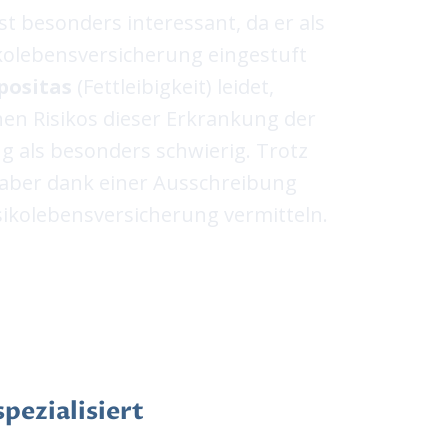
ist besonders interessant, da er als
ikolebensversicherung eingestuft
positas
(Fettleibigkeit) leidet,
hen Risikos dieser Erkrankung der
g als besonders schwierig. Trotz
 aber dank einer Ausschreibung
ikolebensversicherung vermitteln.
pezialisiert